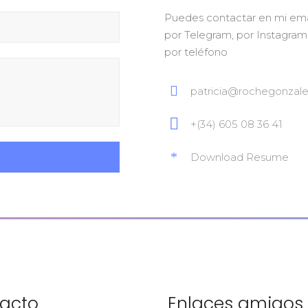
Puedes contactar en mi emai
por Telegram, por Instagra
por teléfono
patricia@rochegonzal
+(34) 605 08 36 41
Download Resume
acto
Enlaces amigos